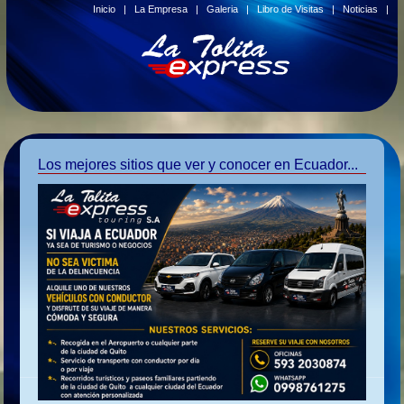
Inicio
|
La Empresa
|
Galeria
|
Libro de Visitas
|
Noticias
|
Los mejores sitios que ver y conocer en Ecuador...