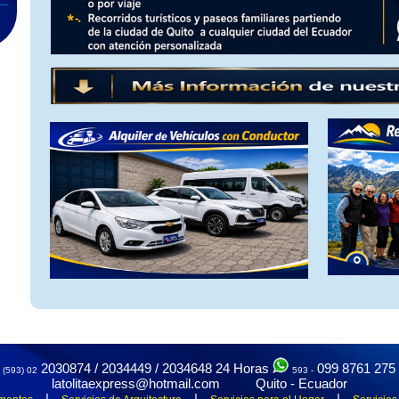
.
.
2030874 / 2034449 / 2034648
24 Horas
099 8761 275
(593) 02
593 -
latolitaexpress@hotmail.com Quito - Ecuador
|
|
|