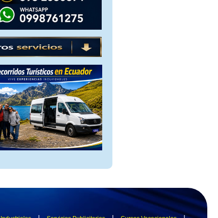
|
|
|