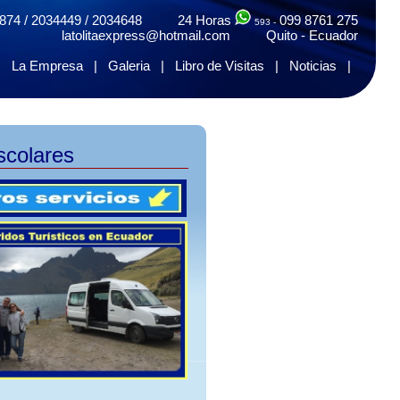
874 / 2034449 / 2034648 24 Horas
099 8761 275
593 -
latolitaexpress@hotmail.com Quito - Ecuador
|
La Empresa
|
Galeria
|
Libro de Visitas
|
Noticias
|
scolares