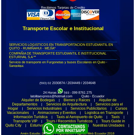
Recibimos Tarjetas de Credito
Transporte Escolar e Institucional
SERVICIOS LOGISTICOS EN TRANSPORTACION ESTUDIANTIL EN
QUITO - RUMIÑAHUI - MEJÍA*
COMPAÑIA DE TRANSPORTE ESTUDIANTIL E INSTITUCIONAL
ESTURIVAL S.A **
Servicio de transporte en Furgonetas y buses Escolares en Quito -
Sangolqui.
Recorrido para empleados.
Transporte para instituciones
Transporte personal Quito
2030874 / 2034449 / 2034648
(593) 02
Transporte de personal Rumiñahui y Quito
Transporte para personal de empresas
24 Horas
099 8761 275
593 -
latolitaexpress@hotmail.com Quito - Ecuador
Recorrido de personal de empresas
Alquiler de Bodegas
Bienes y Raices
Alquiler de
|
|
Transporte Cantón Rumiñahui
Departamentos
Servicios de Arquitectura
Servicios para el
|
|
Transporte Escolar
Hogar
Servicios Industriales
Servicios Publicitarios
Cursos
|
|
|
Transporte Escolar e Institucional
Vacacionales
Animaciones y Eventos
Logistica en Transporte
|
|
|
Información Turística
Taxis al Aeropuerto de Quito
Taxis
Transporte coorporativo
|
|
|
Transporte VIP
Tours / Recorridos Turisticos
Tours Guide in
|
|
Furgonetas escolares en Quito
Quito City
Esturival
Transporte Escolar
Nuestras Unidades
|
|
|
|
Buses escolares Sangolqui
Ofertas de Transporte
Compañias de Transporte Escolar en Quito - Ecuador
Amén Estudio: Diseño y Programación Paginas Web Ecuador 2016