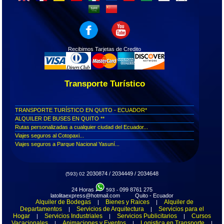
Recibimos Tarjetas de Credito
Transporte Turístico
TRANSPORTE TURÍSTICO EN QUITO - ECUADOR*
ALQUILER DE BUSES EN QUITO **
Rutas personalizadas a cualquier ciudad del Ecuador...
Viajes seguros al Cotopaxi...
Viajes seguros a Parque Nacional Yasuní...
Viajes seguros al Parque Nacional Las Cajas...
Viajes seguros a Cuenca....
Viajes seguros Centro Histórico de Quito....
2030874 / 2034449 / 2034648
(593) 02
Viajes seguros Mitad del Mundo...
Explora la neturaleza y cultura de las regiones Andina, Amazónica y
24 Horas
099 8761 275
593 -
Costa Ecuatoriana...
latolitaexpress@hotmail.com Quito - Ecuador
Aventura en la Mitad del Mundo - Full day Quito....
Alquiler de Bodegas
Bienes y Raices
Alquiler de
|
|
Departamentos
Servicios de Arquitectura
Servicios para el
|
|
Viaja y admira la belleza de Otavalo, Cotopaxi, Baños, Quilotoa,
Hogar
Papallacta....
Servicios Industriales
Servicios Publicitarios
Cursos
|
|
|
Vacacionales
Animaciones y Eventos
Logistica en Transporte
|
|
|